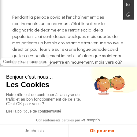
Pendant la période covid et l'enchaînement des
confinements, un consensus s'établissait sur le
diagnostic de déprime et de retrait social de la
population. J’ai senti depuis quelques mois auprès de
mes patients un besoin croissant de trouver une nouvelle
direction pour leur vie suite à une longue période covid
qui les a essentiellement immobilisé alors que maintenant
ils cherchent à se remettre en mouvement, mais vers où?
vers quoi? et pourquoi?
J’observais que je me retrouvais face à des dynamiques
de rebond post covid très hétérogènes selon les
individus. Dans mes recherches j’ai lu avec beaucoup
d’attention la dernière étude de la Fondation Jean Jaures
sur “Les Français, l’effort et la fatigue”. En effet, se
remettre en mouvement après une période de fatigue,
demande un EFFORT.