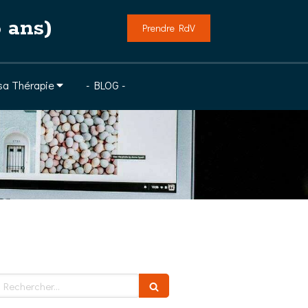
 ans)
Prendre RdV
 sa Thérapie
- BLOG -
echercher