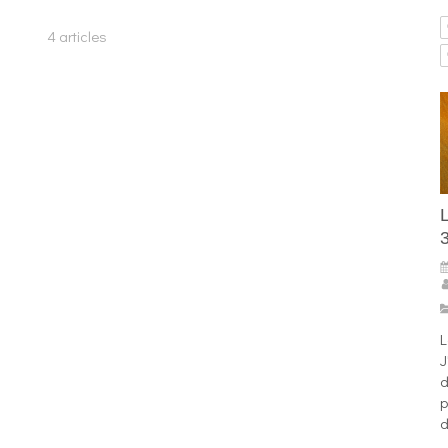
4 articles
L
​
J
d
p
d