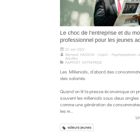
Le choc de l’entreprise et du m
professionnel pour les jeunes a
20 Jan 2022
Bernard HASSON - Coach - Psychopraticien 
Adultes
RAPPORT ENTREPRISE
Les Millenials, d’abord des consommate
des salariés
Quand on lit la presse économique on p
souvent les millenials sous deux angles
comme une génération de consommateu
les m...
Li
valeurs jeunes