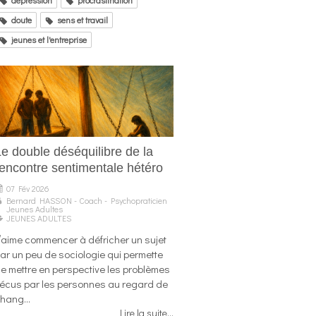
doute
sens et travail
jeunes et l'entreprise
Le double déséquilibre de la
rencontre sentimentale hétéro
07 Fév 2026
Bernard HASSON - Coach - Psychopraticien
Jeunes Adultes
JEUNES ADULTES
’aime commencer à défricher un sujet
ar un peu de sociologie qui permette
e mettre en perspective les problèmes
écus par les personnes au regard de
hang...
Lire la suite...