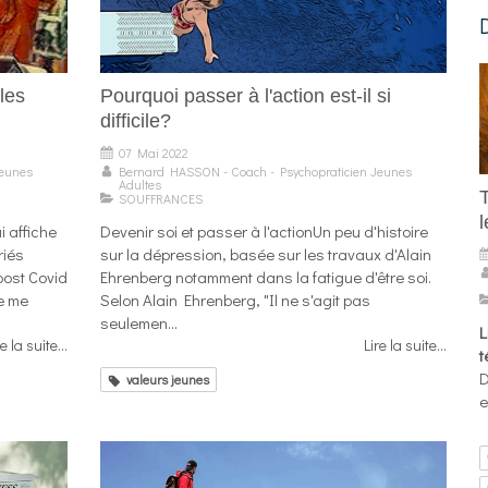
 les
Pourquoi passer à l'action est-il si
difficile?
07 Mai 2022
Jeunes
Bernard HASSON - Coach - Psychopraticien Jeunes
Adultes
SOUFFRANCES
l
i affiche
Devenir soi et passer à l'actionUn peu d'histoire
riés
sur la dépression, basée sur les travaux d'Alain
ost Covid
Ehrenberg notamment dans la fatigue d'être soi.
Je me
Selon Alain Ehrenberg, "Il ne s'agit pas
seulemen...
L
re la suite...
Lire la suite...
t
D
valeurs jeunes
e