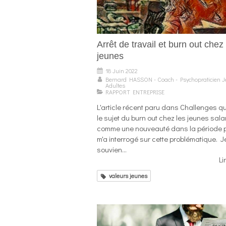
Arrêt de travail et burn out chez
jeunes
18 Juin 2022
Bernard HASSON - Coach - Psychopraticien 
Adultes
RAPPORT ENTREPRISE
L'article récent paru dans Challenges qu
le sujet du burn out chez les jeunes sala
comme une nouveauté dans la période p
m'a interrogé sur cette problématique. 
souvien...
Li
valeurs jeunes