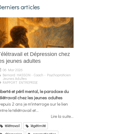
Derniers articles
Télétravail et Dépression chez
es jeunes adultes
06 Mar 2026
Bernard HASSON - Coach - Psychopraticien
Jeunes Adultes
RAPPORT ENTREPRISE
iberté et péril mental, le paradoxe du
élétravail chez les jeunes adultes
epuis 2 ans je m'interroge sur le lien
ntre le télétravail et...
Lire la suite...
télétravail
légétimité
dépression
procrastination