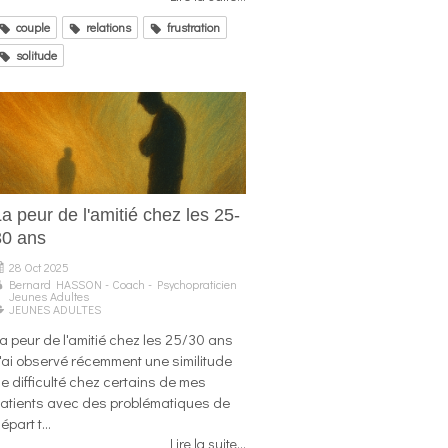
couple
relations
frustration
solitude
a peur de l'amitié chez les 25-
30 ans
28 Oct 2025
Bernard HASSON - Coach - Psychopraticien
Jeunes Adultes
JEUNES ADULTES
La peur de l'amitié chez les 25/30 ans
'ai observé récemment une similitude
e difficulté chez certains de mes
atients avec des problématiques de
épart t...
Lire la suite...