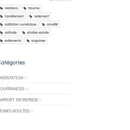
relations
trauma
harcèlement
isolement
addiction numérique
anxiété
solitude
phobie sociale
evitements
angoisse
Catégories
RIENTATION
(1)
SOUFFRANCES
(6)
APPORT ENTREPRISE
(3)
EUNES ADULTES
(7)