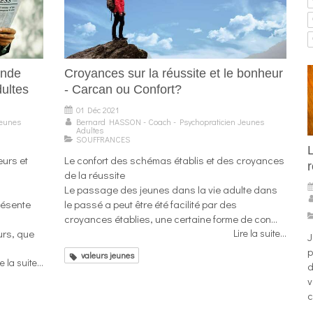
onde
Croyances sur la réussite et le bonheur
dultes
- Carcan ou Confort?
01 Déc 2021
Jeunes
Bernard HASSON - Coach - Psychopraticien Jeunes
Adultes
SOUFFRANCES
urs et
Le confort des schémas établis et des croyances
de la réussite
Le passage des jeunes dans la vie adulte dans
résente
le passé a peut être été facilité par des
croyances établies, une certaine forme de con...
rs, que
Lire la suite...
J
p
valeurs jeunes
re la suite...
d
v
c