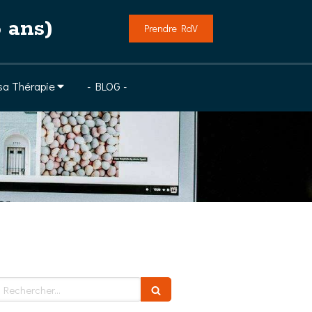
 ans)
Prendre RdV
 sa Thérapie
- BLOG -
echercher