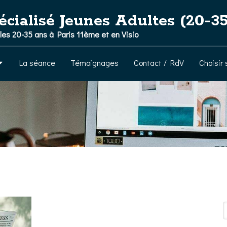
alisé Jeunes Adultes (20-35
es 20-35 ans à Paris 11ème et en Visio
La séance
Témoignages
Contact / RdV
Choisir
R