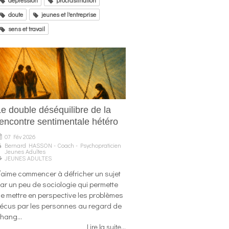
doute
jeunes et l'entreprise
sens et travail
Le double déséquilibre de la
rencontre sentimentale hétéro
07 Fév 2026
Bernard HASSON - Coach - Psychopraticien
Jeunes Adultes
JEUNES ADULTES
’aime commencer à défricher un sujet
ar un peu de sociologie qui permette
e mettre en perspective les problèmes
écus par les personnes au regard de
hang...
Lire la suite...