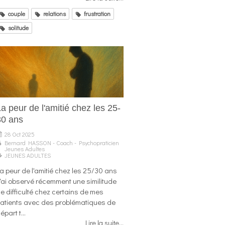
couple
relations
frustration
solitude
a peur de l'amitié chez les 25-
30 ans
28 Oct 2025
Bernard HASSON - Coach - Psychopraticien
Jeunes Adultes
JEUNES ADULTES
La peur de l'amitié chez les 25/30 ans
'ai observé récemment une similitude
e difficulté chez certains de mes
atients avec des problématiques de
épart t...
Lire la suite...