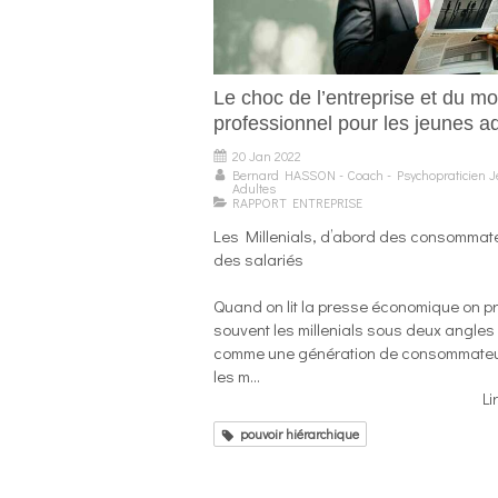
Le choc de l’entreprise et du m
professionnel pour les jeunes a
20 Jan 2022
Bernard HASSON - Coach - Psychopraticien 
Adultes
RAPPORT ENTREPRISE
Les Millenials, d’abord des consommate
des salariés
Quand on lit la presse économique on p
souvent les millenials sous deux angles
comme une génération de consommateu
les m...
Li
pouvoir hiérarchique