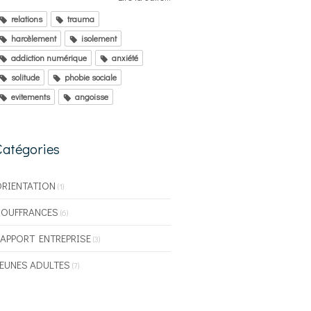
relations
trauma
harcèlement
isolement
addiction numérique
anxiété
solitude
phobie sociale
evitements
angoisse
Catégories
RIENTATION
(1)
SOUFFRANCES
(6)
APPORT ENTREPRISE
(3)
EUNES ADULTES
(7)