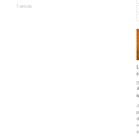
1 article
J
p
d
v
c