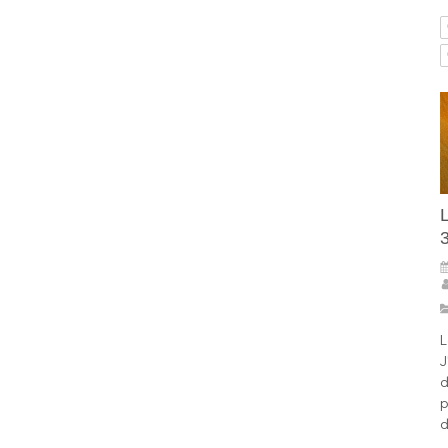
L
​
J
d
p
d