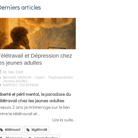
Derniers articles
Télétravail et Dépression chez
es jeunes adultes
06 Mar 2026
Bernard HASSON - Coach - Psychopraticien
Jeunes Adultes
RAPPORT ENTREPRISE
iberté et péril mental, le paradoxe du
élétravail chez les jeunes adultes
epuis 2 ans je m'interroge sur le lien
ntre le télétravail et...
Lire la suite...
télétravail
légétimité
dépression
procrastination