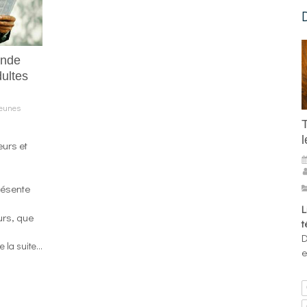
onde
dultes
Jeunes
l
urs et
résente
L
rs, que
t
D
re la suite...
e